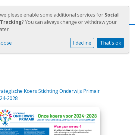
OUDERS
JAARVERSLAGEN
 we please enable some additional services for
Social
 Tracking
? You can always change or withdraw your
ater.
hoose
I decline
That's ok
rategische Koers Stichting Onderwijs Primair
24-2028