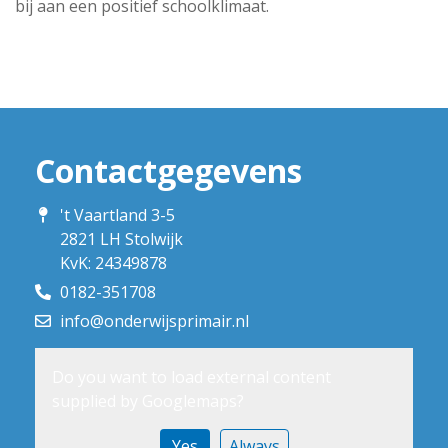
bij aan een positief schoolklimaat.
Contactgegevens
't Vaartland 3-5
2821 LH Stolwijk
KvK: 24349878
0182-351708
info@onderwijsprimair.nl
Do you want to load external content
supplied by
Googlemaps
?
Yes
Always