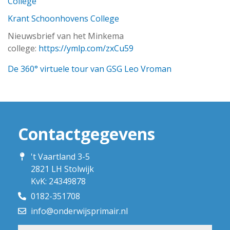
College
Krant Schoonhovens College
Nieuwsbrief van het Minkema
college:
https://ymlp.com/zxCu59
De 360° virtuele tour van GSG Leo Vroman
Contactgegevens
't Vaartland 3-5
2821 LH Stolwijk
KvK: 24349878
0182-351708
info@onderwijsprimair.nl