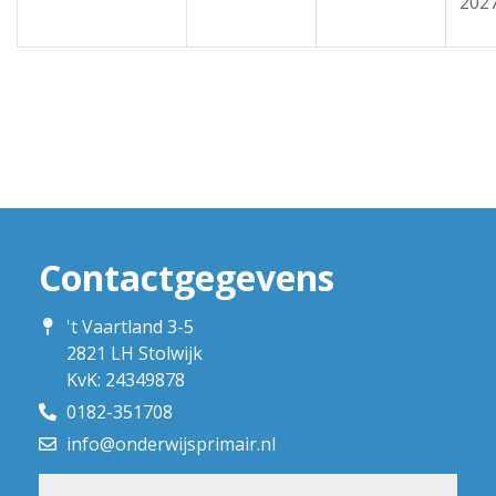
202
Contactgegevens
't Vaartland 3-5
2821 LH Stolwijk
KvK: 24349878
0182-351708
info@onderwijsprimair.nl