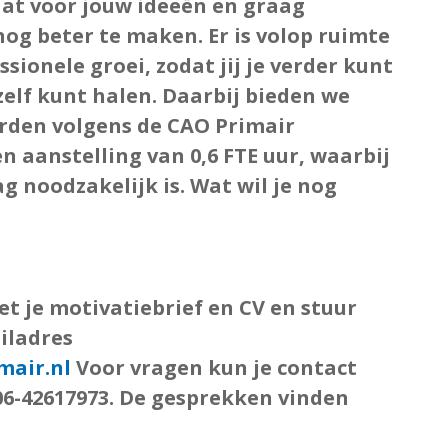
at voor jouw ideeën en graag
g beter te maken. Er is volop
ruimte
ssionele groei
, zodat jij je verder kunt
zelf kunt halen. Daarbij bieden we
arden
volgens de
CAO Primair
een
aanstelling van 0,6 FTE uur
, waarbij
 noodzakelijk is. Wat wil je nog
t je motivatiebrief en CV en stuur
iladres
mair.nl
Voor vragen kun je contact
-42617973. De gesprekken vinden