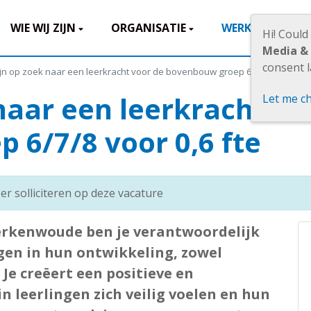
WIE WIJ ZIJN
ORGANISATIE
WERKEN BIJ
Hi! Could
Media &
consent l
jn op zoek naar een leerkracht voor de bovenbouw groep 6/7/8 voor 0,6 
naar een leerkracht vo
Let me c
 6/7/8 voor 0,6 fte
er solliciteren op deze vacature
Berkenwoude ben je verantwoordelijk
gen in hun ontwikkeling, zowel
 Je creëert een positieve en
 leerlingen zich veilig voelen en hun