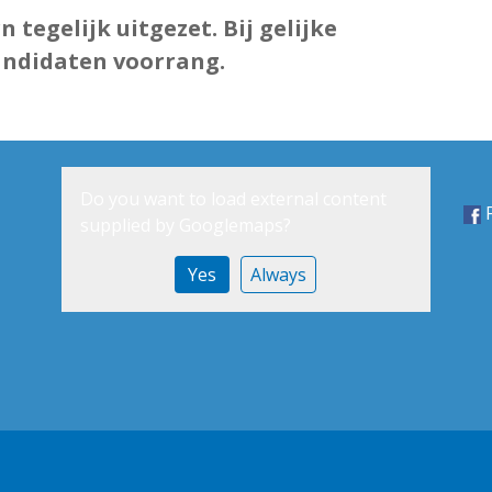
 tegelijk uitgezet. Bij gelijke
andidaten voorrang.
Do you want to load external content
supplied by
Googlemaps
?
Yes
Always