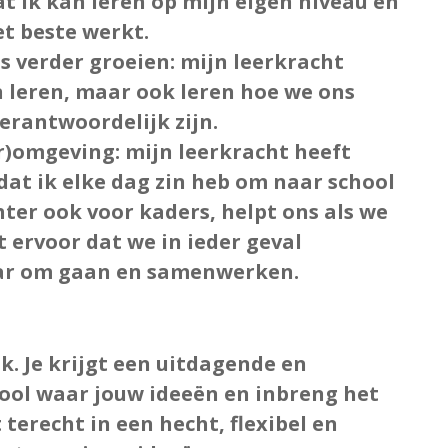
dat ik kan leren op mijn eigen niveau en
et beste werkt.
ns verder groeien
: mijn leerkracht
 leren, maar ook leren hoe we ons
erantwoordelijk zijn.
er)omgeving
: mijn leerkracht heeft
dat ik elke dag zin heb om naar school
chter ook voor kaders, helpt ons als we
t ervoor dat we in ieder geval
aar om gaan en samenwerken.
. Je krijgt een
uitdagende en
ool waar jouw ideeën en inbreng het
 terecht in een
hecht, flexibel en