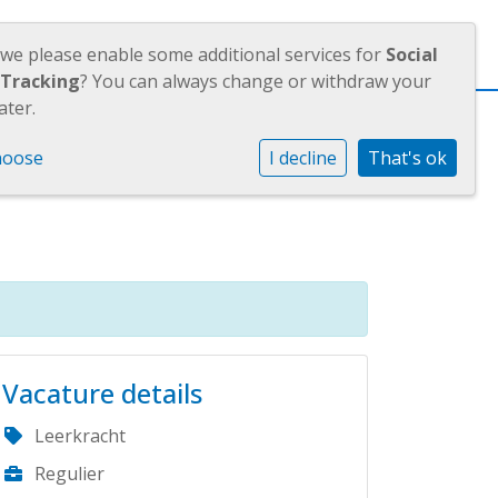
OUDERS
JAARVERSLAGEN
 we please enable some additional services for
Social
 Tracking
? You can always change or withdraw your
ater.
fte
or de
hoose
I decline
That's ok
Vacature details
Leerkracht
Regulier