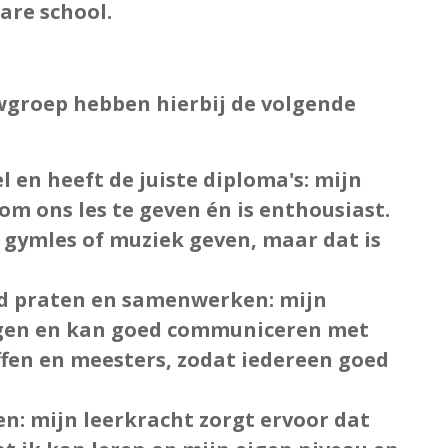
are school.
wgroep hebben hierbij de volgende
l en heeft de juiste diploma's
: mijn
om ons les te geven én is enthousiast.
fs gymles of muziek geven, maar dat is
oed praten en samenwerken
: mijn
eggen en kan goed communiceren met
ffen en meesters, zodat iedereen goed
en
: mijn leerkracht zorgt ervoor dat